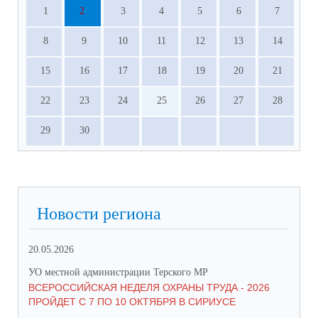
1
2
3
4
5
6
7
8
9
10
11
12
13
14
15
16
17
18
19
20
21
22
23
24
25
26
27
28
29
30
Новости региона
20.05.2026
09.
УО местной администрации Терского МР
УО 
ВСЕРОССИЙСКАЯ НЕДЕЛЯ ОХРАНЫ ТРУДА - 2026
«Б
ПРОЙДЕТ С 7 ПО 10 ОКТЯБРЯ В СИРИУСЕ