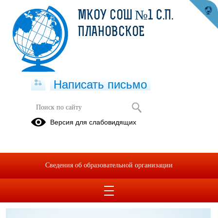
МКОУ СОШ №1 С.П.
ПЛАНОВСКОЕ
Написать письмо
Дошкольное подразделение
Версия для слабовидящих
Постановление от15.01.2024г №9-п Об установлении
размера р...ола...уход за детьми, стоимости питания на
одного ребенка в день, на 2024 г.pdf
(скачать)
(посмотреть)
Сведения об образовательной организации