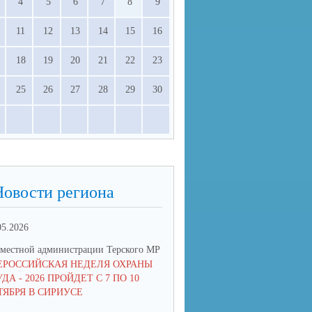
4
5
6
7
8
9
11
12
13
14
15
16
18
19
20
21
22
23
25
26
27
28
29
30
Новости региона
05.2026
09.04.2026
местной администрации Терского МР
УО местной администрации Тер
ЕРОССИЙСКАЯ НЕДЕЛЯ ОХРАНЫ
«БЕЗ СРОКА ДАВНОСТИ» - 20
ДА - 2026 ПРОЙДЕТ С 7 ПО 10
ТЯБРЯ В СИРИУСЕ