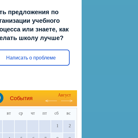
ть предложения по
ганизации учебного
оцесса или знаете, как
елать школу лучше?
Написать о проблеме
Август
События
вт
ср
чт
пт
сб
вс
1
2