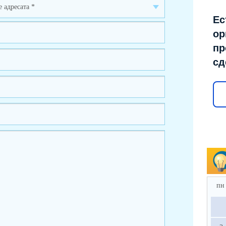
Ес
ор
пр
сд
пн