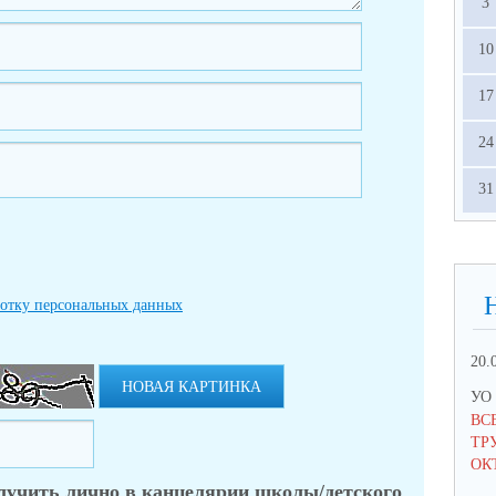
3
10
17
24
31
ботку персональных данных
20.
НОВАЯ КАРТИНКА
УО 
ВС
ТРУ
ОК
лучить лично в канцелярии школы/детского